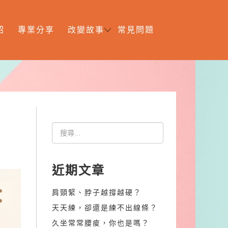
紹
專業分享
改變故事
常見問題
近期文章
肩頸緊、脖子越撐越硬？
天天練，卻還是練不出線條？
久坐常常腰痠，你也是嗎？