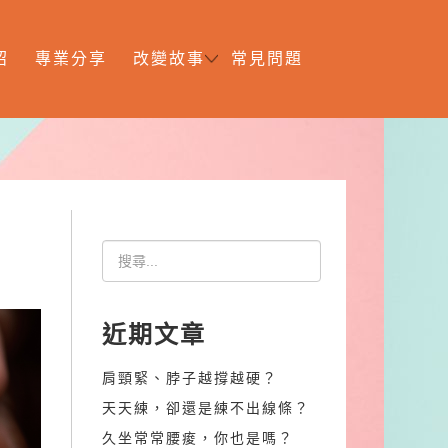
紹
專業分享
改變故事
常見問題
近期文章
肩頸緊、脖子越撐越硬？
天天練，卻還是練不出線條？
久坐常常腰痠，你也是嗎？