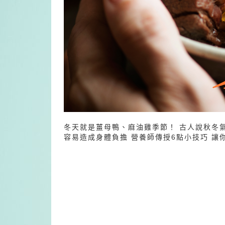
冬天就是薑母鴨、麻油雞季節！ 古人說秋冬
容易造成身體負擔 營養師傳授6點小技巧 讓