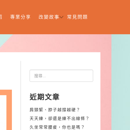
紹
專業分享
改變故事
常見問題
近期文章
肩頸緊、脖子越撐越硬？
天天練，卻還是練不出線條？
久坐常常腰痠，你也是嗎？